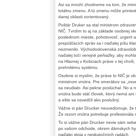
Asi sa mnohí zhodneme na tom, že minist
totálnu zmenu. A tú zmenu môže priniesť
danej oblasti zorientovaný.
Poštár Druker sa stal ministrom zdravot
NIČ. Tvrdím to aj na základe osobnej skú
poslednom mieste, pohotovosť, urgent a 
prepúšťacích správ sa i naďalej píšu kla
nezmenilo. Východoslovenská zdravolobb
naďalej točí verejné peňiažky, aby mohl
na Hlavnej v Košiciach práve v tej chvíli
prehnitému systému.
Osobne si myslím, že práve to NIČ je o
ministrom vnútra. Pre smerákov sa „osved
sa neudialo. Asi pekne poslúchal. No a ni
vnútra bude stáť človek, ktorý nemá ani 
a ešte sa osvedčil ako poslušný.
Vážne si pán Drucker neuvedomuje, že to
Že rezort vnútra potrebuje profesionála 
To si vážne pán Drucker nevie sám sebe 
po vašom odchode, okrem dámskych hygi
naďalej stoja v neskutočných radách.