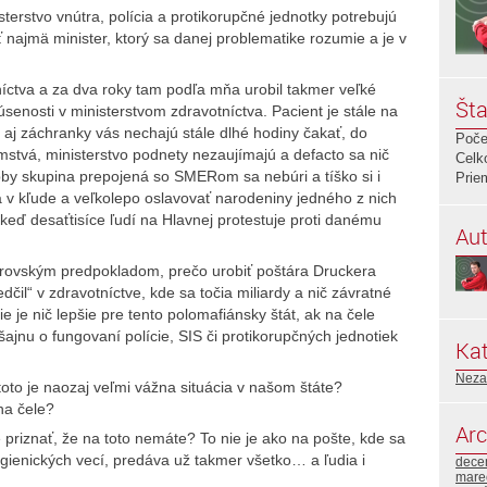
erstvo vnútra, polícia a protikorupčné jednotky potrebujú
 najmä minister, ktorý sa danej problematike rozumie a je v
níctva a za dva roky tam podľa mňa urobil takmer veľké
Šta
senosti v ministerstvom zdravotníctva. Pacient je stále na
aj záchranky vás nechajú stále dlhé hodiny čakať, do
Poče
mstvá, ministerstvo podnety nezaujímajú a defacto sa nič
Celk
y skupina prepojená so SMERom sa nebúri a tíško si i
Prie
a v kľude a veľkolepo oslavovať narodeniny jedného z nich
, keď desaťtisíce ľudí na Hlavnej protestuje proti danému
Aut
brovským predpokladom, prečo urobiť poštára Druckera
čil“ v zdravotníctve, kde sa točia miliardy a nič závratné
e je nič lepšie pre tento polomafiánsky štát, ak na čele
šajnu o fungovaní polície, SIS či protikorupčných jednotiek
Kat
Neza
to je naozaj veľmi vážna situácia v našom štáte?
na čele?
Arc
priznať, že na toto nemáte? To nie je ako na pošte, kde sa
enických vecí, predáva už takmer všetko… a ľudia i
dece
mare