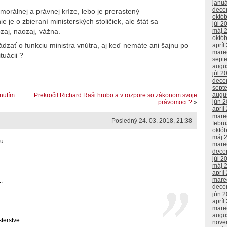
janu
dece
 morálnej a právnej kríze, lebo je prerastený
októ
 je o zbieraní ministerských stoličiek, ale štát sa
júl 2
máj 
ozaj, naozaj, vážna.
októ
zať o funkciu ministra vnútra, aj keď nemáte ani šajnu po
apríl
mare
tuácii ?
sept
augu
júl 2
dece
sept
augu
nutím
Prekročil Richard Raši hrubo a v rozpore so zákonom svoje
jún 
právomoci ?
»
apríl
mare
Posledný 24. 03. 2018, 21:38
febr
októ
máj 
 ...
mare
dece
júl 2
máj 
apríl
mare
.
dece
jún 
apríl
mare
augu
rstve... ...
nove