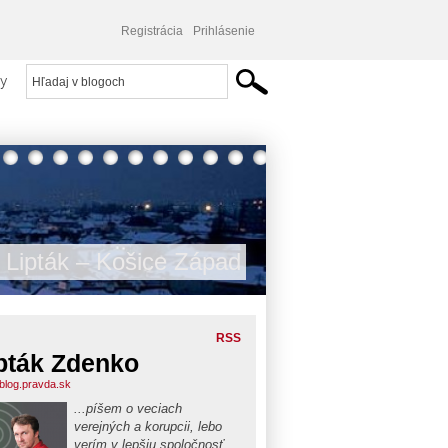
Registrácia
Prihlásenie
y
 Lipták – Košice Západ
RSS
pták Zdenko
.blog.pravda.sk
...píšem o veciach
verejných a korupcii, lebo
verím v lepšiu spoločnosť...