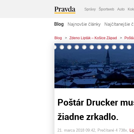
Správy
Športweb
Auto
Kok
Blog
Najnovšie články
Najčítanejšie č
Blog
>
Zdeno Lipták – Košice Západ
>
Poštá
Poštár Drucker mu
žiadne zrkadlo.
21. marca 2018 09:42
, Prečítané 4 738x,
Li