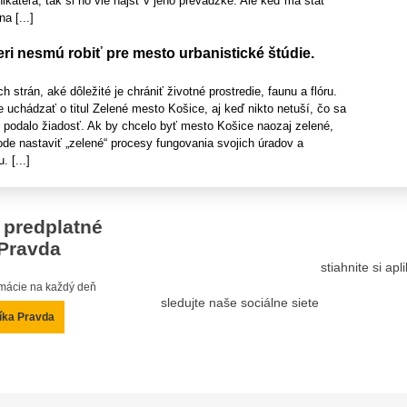
ikateľa, tak si ho vie nájsť v jeho prevádzke. Ale keď má štát
a [...]
ri nesmú robiť pre mesto urbanistické štúdie.
strán, aké dôležité je chrániť životné prostredie, faunu a flóru.
uchádzať o titul Zelené mesto Košice, aj keď nikto netuší, čo sa
ž podalo žiadosť. Ak by chcelo byť mesto Košice naozaj zelené,
de nastaviť „zelené“ procesy fungovania svojich úradov a
 [...]
 predplatné
Pravda
stiahnite si ap
ormácie na každý deň
sledujte naše sociálne siete
íka Pravda