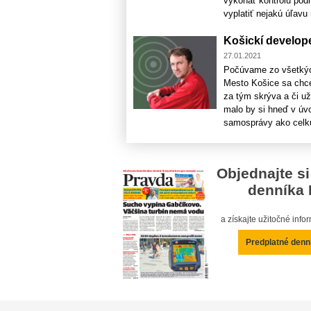
vykonať kontrolu podn
vyplatiť nejakú úľavu n
Košickí develope
27.01.2021
Počúvame zo všetkých 
Mesto Košice sa chce 
za tým skrýva a či u
malo by si hneď v úvo
samosprávy ako celku.
Objednajte si
denníka 
a získajte užitočné inf
Predplatné denn