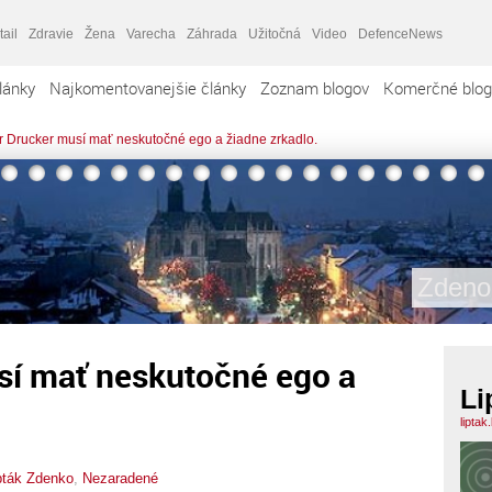
tail
Zdravie
Žena
Varecha
Záhrada
Užitočná
Video
DefenceNews
lánky
Najkomentovanejšie články
Zoznam blogov
Komerčné blog
r Drucker musí mať neskutočné ego a žiadne zrkadlo.
Zdeno
sí mať neskutočné ego a
Li
liptak
pták Zdenko
,
Nezaradené