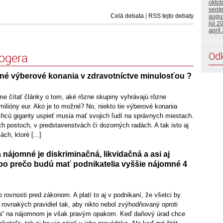
októ
sept
Celá debata
|
RSS tejto debaty
augu
júl 2
apríl
Od
logera
né výberové konania v zdravotníctve minulosťou ?
 čítať články o tom, aké rôzne skupiny vyhrávajú rôzne
ilióny eur. Ako je to možné? No, niekto tie výberové konania
chcú giganty uspieť musia mať svojich ľudí na správnych miestach.
ch postoch, v predstavenstvách či dozorných radách. A tak isto aj
ch, ktoré [...]
 nájomné je diskriminačná, likvidačná a asi aj
ebo prečo budú mať podnikatelia vyššie nájomné 4
ovnosti pred zákonom. A platí to aj v podnikaní, že všetci by
rovnakých pravidiel tak, aby nikto nebol zvýhodňovaný oproti
ra“ na nájomnom je však pravým opakom. Keď daňový úrad chce