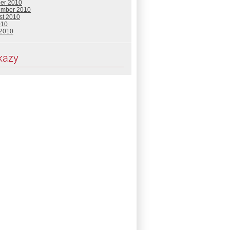
ber 2010
ember 2010
st 2010
010
 2010
kazy