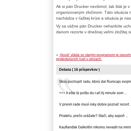
Ak si pán Drucker nevšimol, tak štát je v
organizovaným zločinom. Táto situácia nie
nachádza v ťažkej kríze a situácia je na
Vy sa vážne pán Drucker nehanbíte uchád
danom rezorte v dnešnej veľmi zložitej si
«
„Nová“ vláda so starým programom je opovrh
protestujúcich ľudí v uliciach.
Debata ( 16 príspevkov )
Skús pochopiť radu, ktorú dal Rumcajs svojmu
+++ A ešte tú poštu do.r.al! Aj minule som ...
V prvom rade musí roky dobre poznať rezort ..
Priateľu, prečo urážate? Stačí, aby aspoň ...
Kauflanďak Galkofón nikomu nevadil na ministe