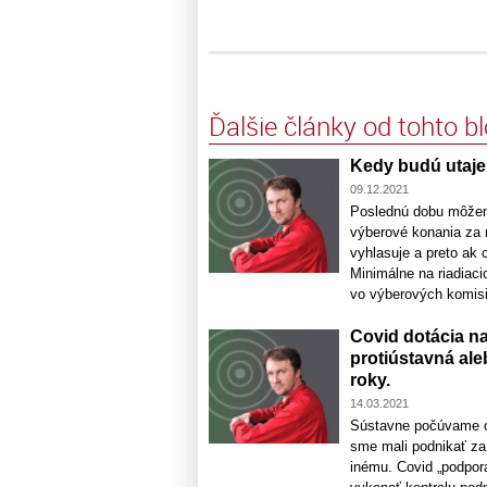
Ďalšie články od tohto b
Kedy budú utaje
09.12.2021
Poslednú dobu môžeme
výberové konania za m
vyhlasuje a preto ak 
Minimálne na riadiaci
vo výberových komisiá
Covid dotácia na
protiústavná al
roky.
14.03.2021
Sústavne počúvame o r
sme mali podnikať za 
inému. Covid „podpo