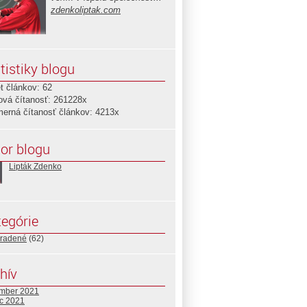
zdenkoliptak.com
tistiky blogu
t článkov: 62
ová čítanosť: 261228x
merná čítanosť článkov: 4213x
or blogu
Lipták Zdenko
egórie
radené
(62)
hív
mber 2021
c 2021