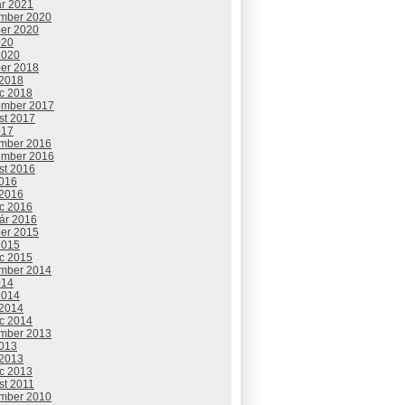
ár 2021
mber 2020
ber 2020
020
2020
ber 2018
 2018
c 2018
ember 2017
st 2017
017
mber 2016
ember 2016
st 2016
2016
 2016
c 2016
uár 2016
ber 2015
2015
c 2015
mber 2014
014
2014
 2014
c 2014
mber 2013
2013
 2013
c 2013
st 2011
mber 2010